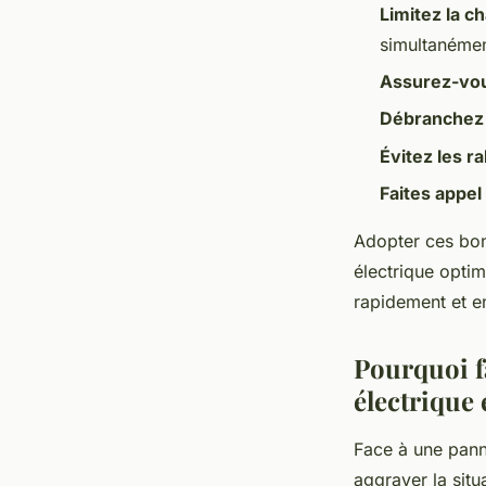
Limitez la c
simultanémen
Assurez-vo
Débranchez 
Évitez les r
Faites appel
Adopter ces bon
électrique opti
rapidement et en
Pourquoi f
électrique 
Face à une pann
aggraver la situ