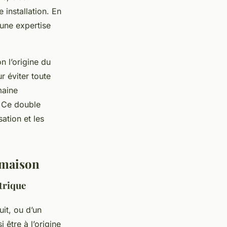
 installation. En
une expertise
n l’origine du
r éviter toute
maine
. Ce double
ation et les
 maison
trique
it, ou d’un
 être à l’origine