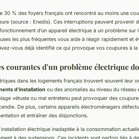
e 30 % des foyers français ont rencontré au moins une co
jeure (source : Enedis). Ces interruptions peuvent provenir 
onctionnement d’un appareil électrique à un problème sur le
uses les plus fréquentes vous aide à réagir rapidement et év
vez-vous déjà identifié ce qui provoque vos coupures à la
es courantes d’un problème électrique d
triques dans les logements français trouvent souvent leur o
nts d’installation
ou des anomalies au niveau du réseau é
blage vétuste ou mal entretenu peut provoquer des coupure
ncendie. De plus, certains appareils électroménagers défec
mentation et entraîner des disjonctions.
e installation électrique inadaptée à la consommation actuell
ment à des surtensions. Ces incidents sont parfois liés à 