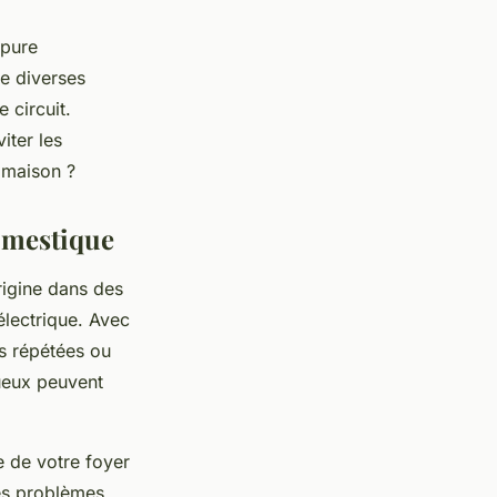
upure
de diverses
 circuit.
iter les
 maison ?
omestique
rigine dans des
lectrique. Avec
s répétées ou
tueux peuvent
e de votre foyer
des problèmes