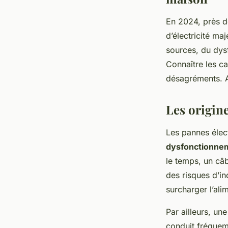
Clara
•
9 janvier 2026
•
7 min de lecture
En 2024, près d
d’électricité ma
sources, du dysf
Connaître les ca
désagréments. A
Les origin
Les pannes élec
dysfonctionneme
le temps, un câ
des risques d’i
surcharger l’ali
Par ailleurs, un
conduit fréquem