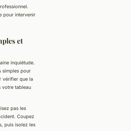
professionnel.
 pour intervenir
mples et
taine inquiétude.
s simples pour
vérifier que la
s votre tableau
risez pas les
ccident. Coupez
, puis isolez les