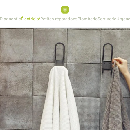
Diagnostic
Électricité
Petites réparations
Plomberie
Serrurerie
Urgenc