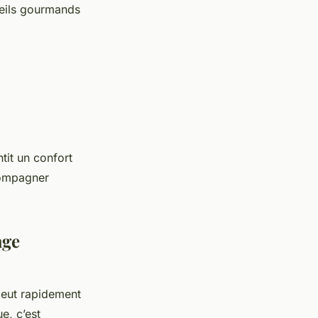
reils gourmands
tit un confort
compagner
age
peut rapidement
e, c’est