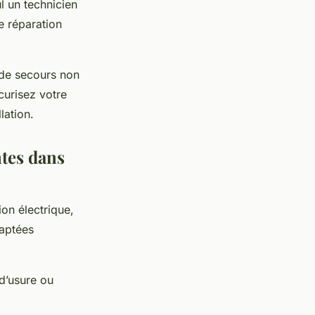
l un technicien
e réparation
 de secours non
curisez votre
lation.
ntes dans
ion électrique,
daptées
 d’usure ou