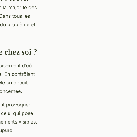
 la majorité des
 Dans tous les
e du problème et
 chez soi ?
apidement d’où
e. En contrôlant
e un circuit
concernée.
peut provoquer
 celui qui pose
hements visibles,
oupure.